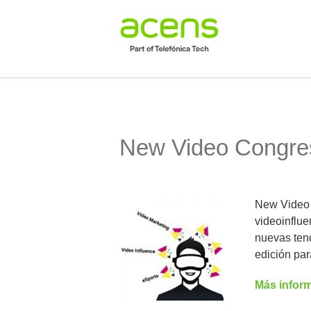
New Video Congre
New Video 
videoinflue
nuevas tend
edición par
Más infor