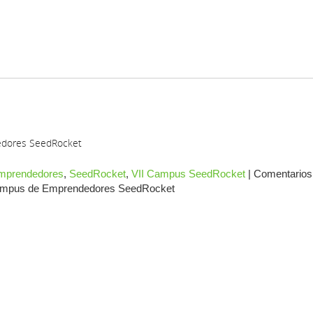
edores SeedRocket
mprendedores
,
SeedRocket
,
VII Campus SeedRocket
|
Comentarios
 Campus de Emprendedores SeedRocket