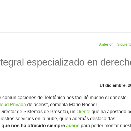
Navegador
←
Anterior
Siguien
artíc
ntegral especializado en derech
14 diciembre, 2
de comunicaciones de Telefónica nos facilitó mucho el dar este
loud Privada
de acens”, comenta Mario Rocher
Director de Sistemas de Broseta), un
cliente
que ha apostado p
uestros servicios en la nube, quien además destaca “las
s que nos ha ofrecido siempre
acens
para poder montar nuest