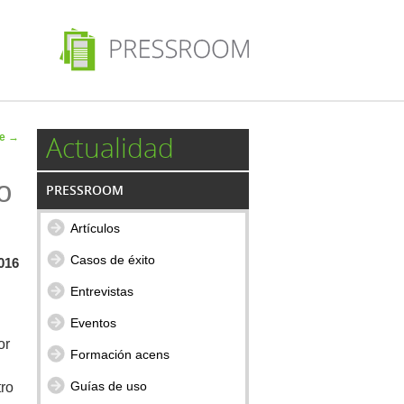
 de
Actualidad
te
→
ulos
o
PRESSROOM
Artículos
Casos de éxito
016
Entrevistas
Eventos
or
Formación acens
Guías de uso
ro