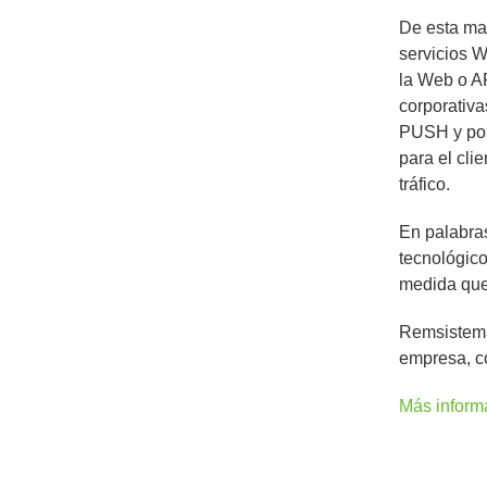
De esta ma
servicios W
la Web o A
corporativ
PUSH y pos
para el cli
tráfico.
En palabra
tecnológico
medida que
Remsistema
empresa, co
Más inform