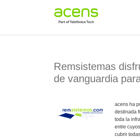
Remsistemas disfru
de vanguardia para
acens ha p
destinada 
toda la inf
entre cuyo
cubrir toda