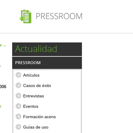
 de
Actualidad
te
→
ulos
a
PRESSROOM
Artículos
Casos de éxito
006
Entrevistas
o
Eventos
Formación acens
Guías de uso