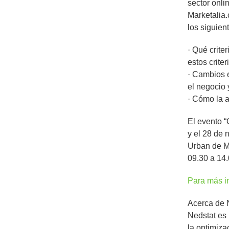
sector onl
Marketalia
los siguien
· Qué crite
estos crite
· Cambios e
el negocio 
· Cómo la a
El evento “
y el 28 de 
Urban de Ma
09.30 a 14.
Para más in
Acerca de 
Nedstat es 
la optimiza