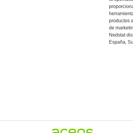
proporciona
herramienta
productos a
de marketin
Nedstat dis
España, Su