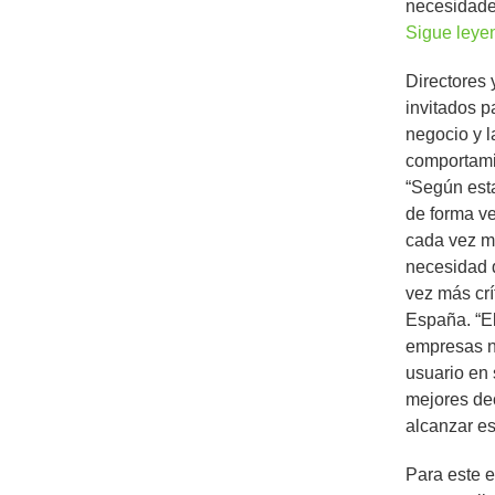
necesidades
Sigue ley
Directores 
invitados p
negocio y l
comportamie
“Según esta
de forma ve
cada vez má
necesidad d
vez más crí
España. “El
empresas no
usuario en 
mejores dec
alcanzar es
Para este e