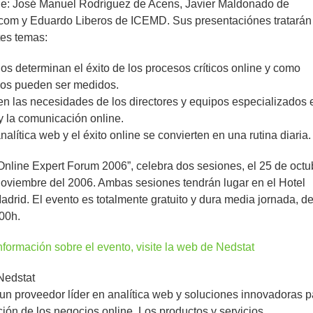
ine: José Manuel Rodríguez de Acens, Javier Maldonado de
.com y Eduardo Liberos de ICEMD. Sus presentaciónes tratarán
tes temas:
rios determinan el éxito de los procesos críticos online y como
rios pueden ser medidos.
n las necesidades de los directores y equipos especializados 
y la comunicación online.
nalítica web y el éxito online se convierten en una rutina diaria.
Online Expert Forum 2006”, celebra dos sesiones, el 25 de octu
noviembre del 2006. Ambas sesiones tendrán lugar en el Hotel
drid. El evento es totalmente gratuito y dura media jornada, d
00h.
formación sobre el evento, visite la web de Nedstat
Nedstat
un proveedor líder en analítica web y soluciones innovadoras p
ción de los negocios online. Los productos y servicios