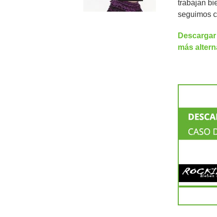
trabajan b
seguimos co
Descargar 
más altern