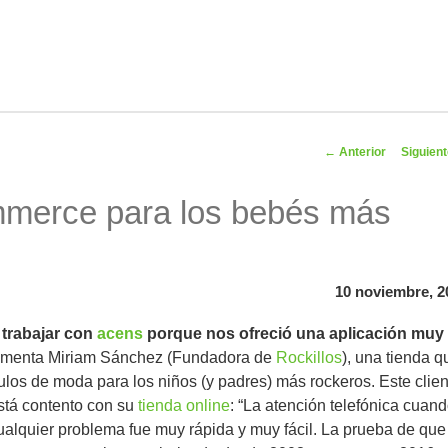
Navegador
←
Anterior
Siguien
artíc
ommerce para los bebés más
10 noviembre, 2
trabajar con
acens
porque nos ofreció una aplicación muy
menta Miriam Sánchez (Fundadora de
Rockillos
), una tienda q
culos de moda para los niños (y padres) más rockeros. Este clien
stá contento con su
tienda online
: “La atención telefónica cuan
alquier problema fue muy rápida y muy fácil. La prueba de que