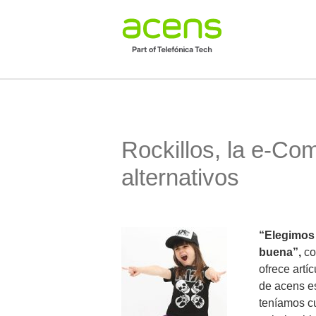
Rockillos, la e-C
alternativos
“Elegimos 
buena”,
co
ofrece artí
de acens e
teníamos cu