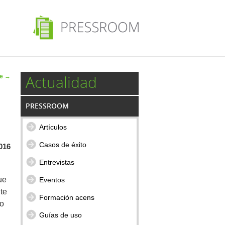
 de
Actualidad
te
→
ulos
PRESSROOM
Artículos
Casos de éxito
016
Entrevistas
ue
Eventos
te
Formación acens
do
Guías de uso