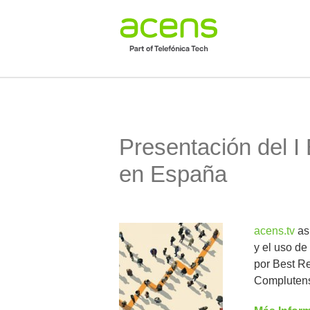
Presentación del I
en España
acens.tv
asi
y el uso de
por Best Re
Compluten