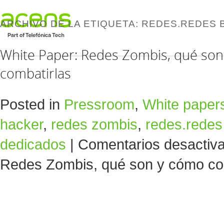
ARCHIVO DE LA ETIQUETA:
REDES.REDES 
White Paper: Redes Zombis, qué so
combatirlas
Posted in
Pressroom
,
White paper
hacker
,
redes zombis
,
redes.redes
dedicados
|
Comentarios desactiv
Redes Zombis, qué son y cómo co