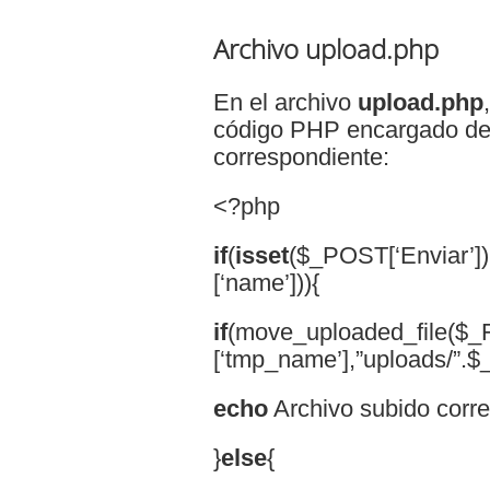
Archivo upload.php
En el archivo
upload.php
código PHP encargado de s
correspondiente:
<?php
if
(
isset
($_POST[‘Enviar’])
[‘name’])){
if
(move_uploaded_file($_FI
[‘tmp_name’],”uploads/”.$_F
echo
Archivo subido corre
}
else
{