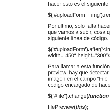
hacer esto es el siguiente:
$
(
‘#uploadForm + img’
).
re
Por último, solo falta hac
que vamos a subir, cosa 
siguiente línea de código.
$
(
‘#uploadForm’
).
after
(
‘<i
width=”450″ height=”300″/
Para llamar a esta funció
preview, hay que detectar
imagen en el campo “File” 
código encargado de hacer
$
(
“#file”
).
change
(
function
filePreview
(
this
);