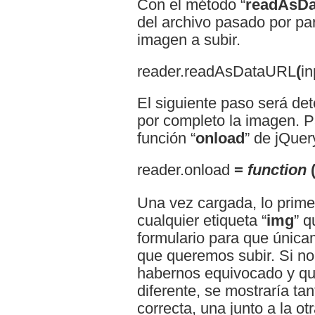
Con el método “
readAsD
del archivo pasado por pa
imagen a subir.
reader.readAsDataURL
(
in
El siguiente paso será de
por completo la imagen. Pa
función “
onload
” de jQuer
reader.onload
=
function
Una vez cargada, lo prime
cualquier etiqueta “
img
” q
formulario para que únic
que queremos subir. Si no
habernos equivocado y que
diferente, se mostraría ta
correcta, una junto a la o