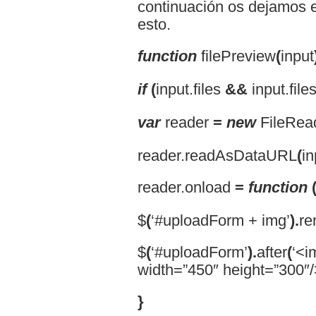
continuación os dejamos e
esto.
function
filePreview
(
input
if
(
input.files
&&
input.file
var
reader
=
new
FileRea
reader.readAsDataURL
(
in
reader.onload
=
function
$
(
‘#uploadForm + img’
).
re
$
(
‘#uploadForm’
).
after
(
‘<i
width=”450″ height=”300″/
}