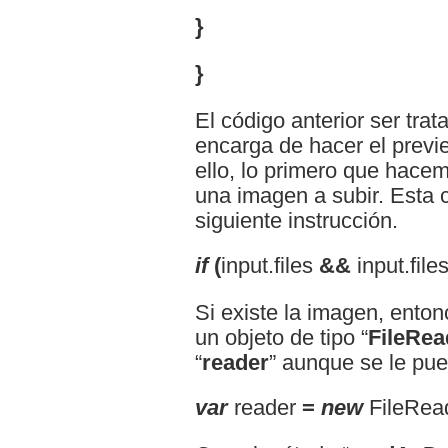
}
}
El código anterior ser tra
encarga de hacer el previ
ello, lo primero que hace
una imagen a subir. Esta 
siguiente instrucción.
if
(
input.files
&&
input.file
Si existe la imagen, ento
un objeto de tipo “
FileRea
“
reader
” aunque se le pu
var
reader
=
new
FileRea