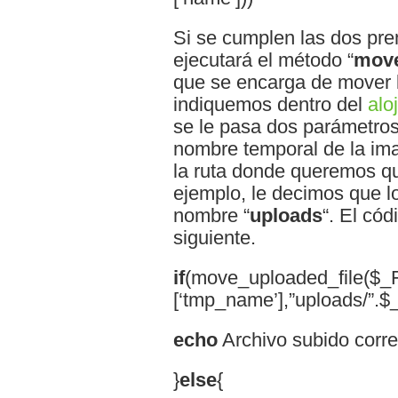
Si se cumplen las dos pre
ejecutará el método “
move
que se encarga de mover l
indiquemos dentro del
alo
se le pasa dos parámetro
nombre temporal de la im
la ruta donde queremos q
ejemplo, le decimos que l
nombre “
uploads
“. El có
siguiente.
if
(move_uploaded_file($_FI
[‘tmp_name’],”uploads/”.$_F
echo
Archivo subido corre
}
else
{