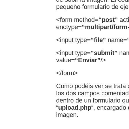
pequeño formulario de eje
<form method=
“post”
act
enctype=
“multipart/form
<input type=
“file”
name=
<input type=
“submit”
na
value=
“Enviar”
/>
</form>
Como podéis ver se trata 
los dos campos comentado
dentro de un formulario qu
“
upload.php
“, encargado d
imagen.