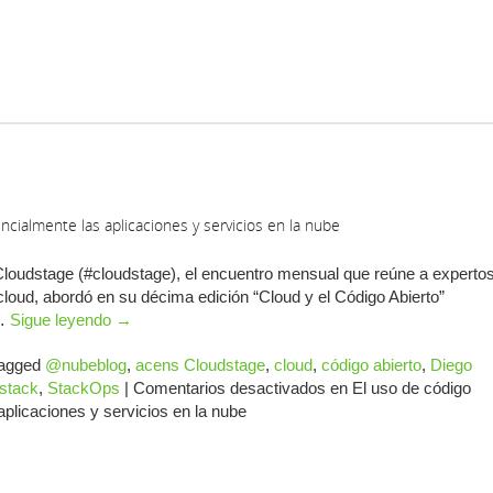
ncialmente las aplicaciones y servicios en la nube
Cloudstage (#cloudstage), el encuentro mensual que reúne a experto
cloud, abordó en su décima edición “Cloud y el Código Abierto”
 …
Sigue leyendo
→
agged
@nubeblog
,
acens Cloudstage
,
cloud
,
código abierto
,
Diego
stack
,
StackOps
|
Comentarios desactivados
en El uso de código
aplicaciones y servicios en la nube