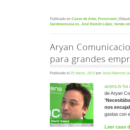
Publicado en
Casos de éxito
,
Pressroom
|
Etique
Gardenencasa.es
,
José Ramón López
,
tienda on
Aryan Comunicacio
para grandes emp
Publicado el
25 marzo, 2013
por
Jesús Marrone (a
acens.tv ha
de Aryan Co
“
Necesitába
nos encaja
gastas con e
Leer caso d