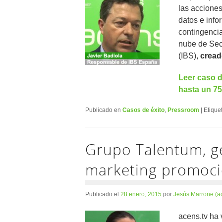
las accione
datos e info
contingencia
nube de Sec
(IBS),
cread
Leer caso d
hasta un 75
Publicado en
Casos de éxito
,
Pressroom
|
Etique
Grupo Talentum, ge
marketing promoci
Publicado el
28 enero, 2015
por
Jesús Marrone (a
acens.tv ha 