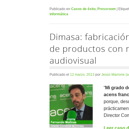
Publicado en
Casos de éxito
,
Pressroom
|
Etique
informática
Dimasa: fabricació
de productos con 
audiovisual
Publicado el
12 marzo, 2013
por
Jesús Marrone (a
“
Mi grado d
acens fran
porque, desd
prácticament
Director Co
Leer caso d