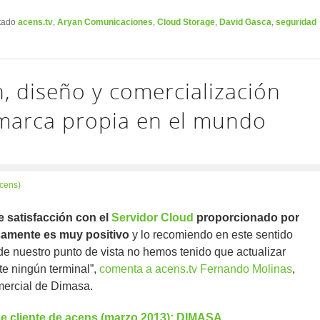
tado
acens.tv
,
Aryan Comunicaciones
,
Cloud Storage
,
David Gasca
,
seguridad
n, diseño y comercialización
marca propia en el mundo
cens)
e satisfacción con el
Servidor Cloud
proporcionado por
camente es muy positivo
y lo recomiendo en este sentido
e nuestro punto de vista no hemos tenido que actualizar
e ningún terminal”,
comenta a acens.tv Fernando Molinas
,
mercial de Dimasa.
e cliente de acens (marzo 2013): DIMASA