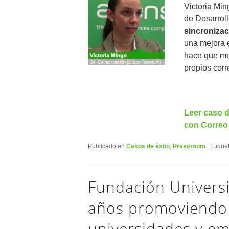
Victoria Mi
de Desarrol
sincronizac
una mejora e
hace que me
propios corr
Leer caso d
con Correo 
Publicado en
Casos de éxito
,
Pressroom
|
Etique
Fundación Univers
años promoviendo 
universidades y e