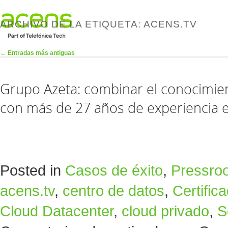
ARCHIVO DE LA ETIQUETA:
ACENS.TV
Navegador de artículos
←
Entradas más antiguas
Grupo Azeta: combinar el conocimi
con más de 27 años de experiencia e
Posted in
Casos de éxito
,
Pressro
acens.tv
,
centro de datos
,
Certific
Cloud Datacenter
,
cloud privado
,
S