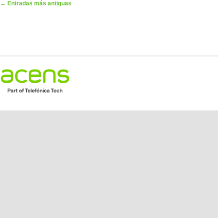
Navegador de artículos
←
Entradas más antiguas