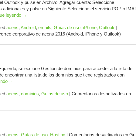
l Outlook y pulse en Archivo: Agregar cuenta: Seleccione
s adicionales y pulse en Siguiente Seleccione el servicio POP o IMA
gue leyendo
→
ged
acens
,
Android
,
emails
,
Guías de uso
,
iPhone
,
Outlook
|
orreo corporativo de acens 2016 (Android, iPhone y Outlook)
quierdo, seleccione Gestión de dominios para acceder a la lista de
e encontrar una lista de los dominios que tiene registrados con
endo
→
ged
acens
,
dominios
,
Guías de uso
|
Comentarios desactivados
en
ged
acens
,
Guías de uso
,
Hosting
|
Comentarios desactivados
en Gu