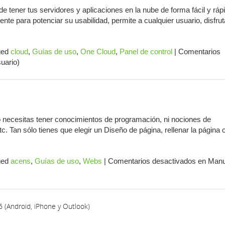
e tener tus servidores y aplicaciones en la nube de forma fácil y ráp
nte para potenciar su usabilidad, permite a cualquier usuario, disfrut
ged
cloud
,
Guías de uso
,
One Cloud
,
Panel de control
|
Comentarios
uario)
: no necesitas tener conocimientos de programación, ni nociones de
c. Tan sólo tienes que elegir un Diseño de página, rellenar la página 
ged
acens
,
Guías de uso
,
Webs
|
Comentarios desactivados
en Manu
 (Android, iPhone y Outlook)