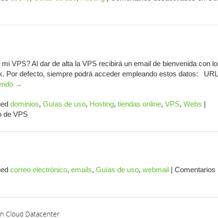
VPS? Al dar de alta la VPS recibirá un email de bienvenida con l
sk. Por defecto, siempre podrá acceder empleando estos datos: URL
yendo
→
ged
dominios
,
Guías de uso
,
Hosting
,
tiendas online
,
VPS
,
Webs
|
o de VPS
ged
correo electrónico
,
emails
,
Guías de uso
,
webmail
|
Comentarios
en Cloud Datacenter