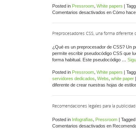
Posted in
Pressroom
,
White papers
|
Tagg
Comentarios desactivados
en Cómo hacer 
Preprocesadores CSS, una forma diferente d
¿Qué es un preprocesador de CSS? Un pr
permite escribir pseudocódigo CSS que l
forma habitual. Este pseudocódigo …
Sig
Posted in
Pressroom
,
White papers
|
Tagg
servidores dedicados
,
Webs
,
white paper
diferente de crear nuestras hojas de estilo
Recomendaciones legales para la publicidad
Posted in
Infografías
,
Pressroom
|
Tagged
Comentarios desactivados
en Recomendaci