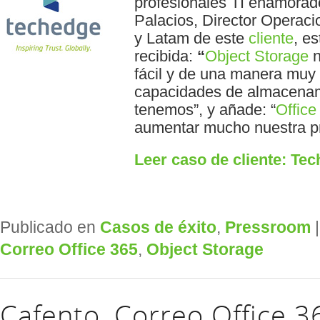
profesionales TI enamorado
Palacios, Director Operac
y Latam de este
cliente
, e
recibida:
“
Object Storage
n
fácil y de una manera muy f
capacidades de almacenam
tenemos”, y añade: “
Office
aumentar mucho nuestra pr
Leer caso de cliente: Te
Publicado en
Casos de éxito
,
Pressroom
Correo Office 365
,
Object Storage
Cafento, Correo Office 3