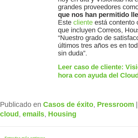
grandes proveedores com
que nos han permitido ll
Este
cliente
está contento c
que incluyen Correos, Hous
“Nuestro grado de satisfac
últimos tres años es en tod
sin duda”.
Leer caso de cliente: Vis
hora con ayuda del Clou
Publicado en
Casos de éxito
,
Pressroom
cloud
,
emails
,
Housing
Navegador de artículos